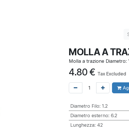
Services
Quality
Contact us
MOLLA A TRA
Molla a trazione Diametro:
4.80
€
Tax Excluded
Agg
Diametro Filo
:
1.2
Diametro esterno
:
6.2
Lunghezza
:
42