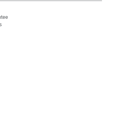
tee
s