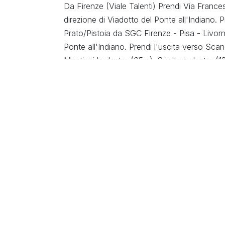
Da Firenze (Viale Talenti) Prendi Via Frances
direzione di Viadotto del Ponte all'Indiano. P
Prato/Pistoia da SGC Firenze - Pisa - Livorn
Ponte all'Indiano. Prendi l'uscita verso Sca
Mantieni la destra (65m). Svolta a destra (
Da Livorno /Pisa Segui SGC Firenze - Pisa - 
Viadotto del Ponte all'Indiano a Firenze. (L
70,8Km). Prendi l'uscita verso Aeroporto A
(350m). Entra in Viadotto del Ponte all'Indi
strada a destra (550m. Svolta a sinistra (13