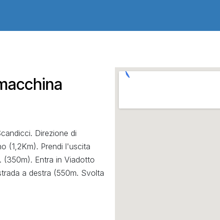
 macchina
andicci. Direzione di
o (1,2Km). Prendi l'uscita
 (350m). Entra in Viadotto
 strada a destra (550m. Svolta