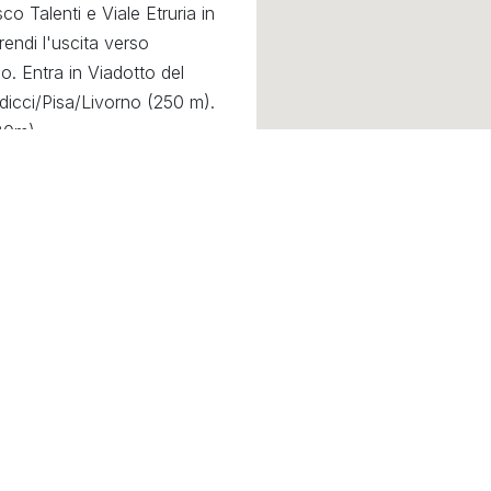
co Talenti e Viale Etruria in
rendi l'uscita verso
o. Entra in Viadotto del
ndicci/Pisa/Livorno (250 m).
130m).
Livorno in direzione di
ivorno 78,5Km / Pisa
.Vespucci/Campi B./Prato
ano (65m). Prendi la prima
0m).
"Ottima organizzazione e vasto