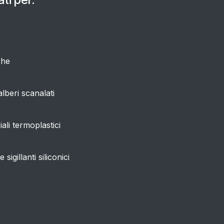
che
alberi scanalati
ali termoplastici
 sigillanti siliconici