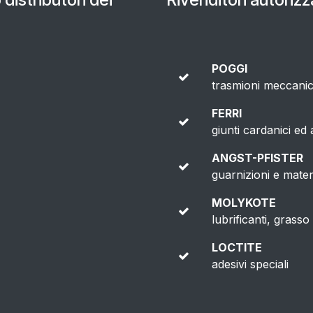
POGGI
trasmioni meccani
FERRI
giunti cardanici ed 
ANGST-PFISTER
guarnizioni e materi
MOLYKOTE
lubrificanti, grasso e
LOCTITE
adesivi speciali