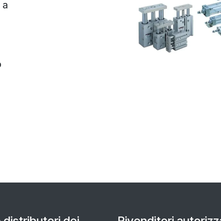
 a
o
distributori dei
Rivenditori autorizza