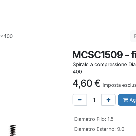
ervizi
Qualità
Contatti
9x400
MCSC1509 - f
Spirale a compressione Dia
400
4,60
€
Imposta esclu
Agg
Diametro Filo
:
1.5
Diametro Esterno
:
9.0