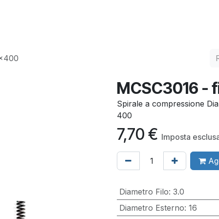
ervizi
Qualità
Contatti
6x400
MCSC3016 - f
Spirale a compressione Dia
400
7,70
€
Imposta esclus
Agg
Diametro Filo
:
3.0
Diametro Esterno
:
16