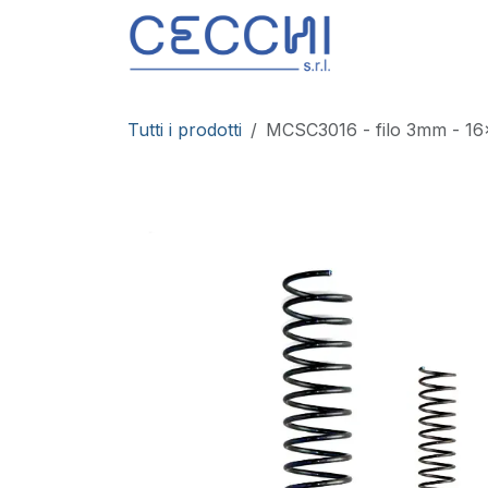
Passa al contenuto
Prodotti
S
Tutti i prodotti
MCSC3016 - filo 3mm - 1