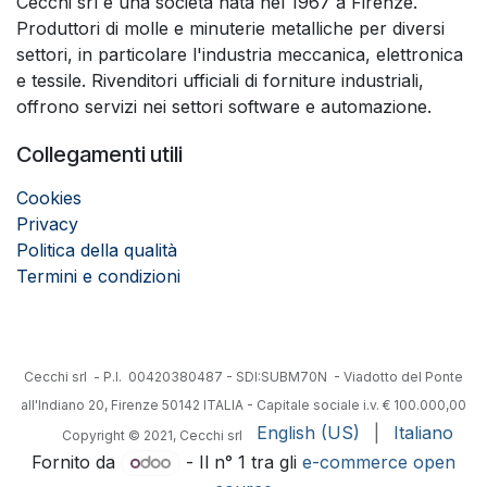
Cecchi srl è una società nata nel 1967 a Firenze.
Produttori di molle e minuterie metalliche per diversi
settori, in particolare l'industria meccanica, elettronica
e tessile. Rivenditori ufficiali di forniture industriali,
offrono servizi nei settori software e automazione.
Collegamenti utili
Cookies
Privacy
Politica della qualità
Termini e condizioni
Cecchi srl - P.I. 00420380487 - SDI:SUBM70N - Viadotto del Ponte
all'Indiano 20, Firenze 50142 ITALIA - Capitale sociale i.v. € 100.000,00
English (US)
|
Italiano
​Copyright © 2021, Cecchi srl
Fornito da
- Il n° 1 tra gli
e-commerce open