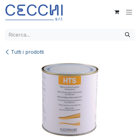
Passa al contenuto
Tutti i prodotti