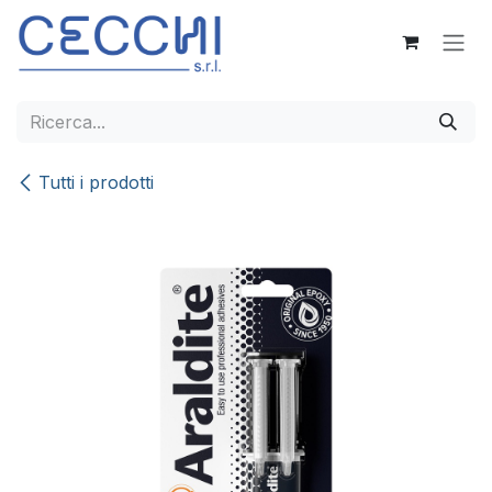
Passa al contenuto
Tutti i prodotti