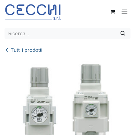
Passa al contenuto
Tutti i prodotti