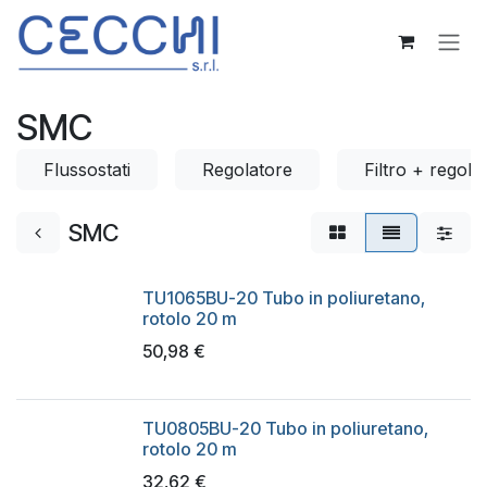
Passa al contenuto
SMC
Flussostati
Regolatore
Filtro + regola
SMC
TU1065BU-20 Tubo in poliuretano,
rotolo 20 m
50,98
€
TU0805BU-20 Tubo in poliuretano,
rotolo 20 m
32,62
€